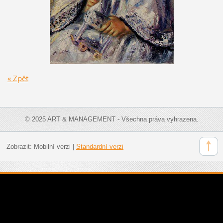
« Zpět
© 2025 ART & MANAGEMENT - Všechna práva vyhrazena.
Zobrazit:
Mobilní verzi
|
Standardní verzi