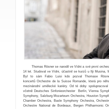
Thomas Rösner se narodil ve Vídni a své
první orches
14 let.
Studoval ve Vídni,
účastnil se kurzů u Ilji Musina,
Byl to sám
Fabio Luisi kdo pozval Thomase
Rösn
koncertů
Orchestre de la Suisse
Romande, která pro ně
mezinárodní umělecké
kariéry.
Od té doby spolupracoval
včetně Deutsches
Sinfonieorchester Berlín, Víenna
Symp
Symphony, Salzburg Mo
zarteum Orchestra, Houston Symp
Chamber Orchestra, Basle Symphony Orchestra, Orchestre
Orchestre National de Bordeaux, Bergen Philharmonic Or