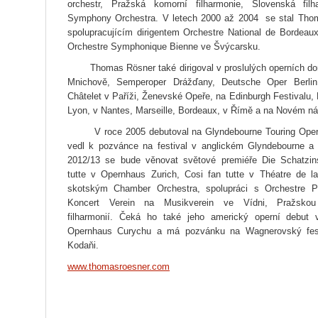
orchestr, Pražská komorní filharmonie, Slovenská filha
Symphony Orchestra.
V letech 2000 až 2004 se stal Th
spolupracujícím dirigentem O
rchestre
National de Bordeau
Orchestre
S
ymphonique Bienne ve Švýcarsku.
Thomas Rösner také dirigoval v
proslulých operních 
Mnichově, Semperoper
Drážďany, Deutsche Oper Berli
Châtelet v Paříži, Ženevské Opeře, na
Edinburgh Festivalu,
Lyon, v
Nantes, Marseille, Bordeaux, v Římě
a na Novém ná
V roce 2005 debutoval na
Glyndebourne Touring Ope
vedl k p
ozvánce na festival v anglickém Glyndebourne 
2012/13 se bude věnovat světové p
remiéře Die Schatzi
tutte v
Opernhaus Zurich, Cosi fan tutte v
Théatre de l
skotským
Chamber Orchestra, spolupráci s Orchestre
P
Koncert Verein na Musikverein ve
Vídni, Pražsko
filharmonií. Čeká ho také jeho americký operní debut
Opernhaus Curychu a má pozvánku
na Wagnerovský fes
Kodaňi.
www.thomasroesner.com