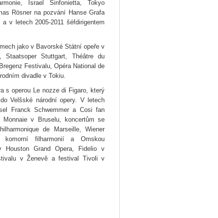
rmonie, Israel Sinfonietta, Tokyo
omas Rösner na pozvání
Hanse Grafa
x
a v letech 2005-2011 šéf
dirigentem
domech jako v Bavorské
Státní opeře v
n,
Staatsoper Stuttgart, Théâtre du
 Bregenz
Festivalu, Opéra National de
rodním divadle v
Tokiu.
ra s operou Le
nozze di Figaro, který
a do
Velšské národní opery.
V letech
nsel Franck
Schwemmer a Cosi fan
a Monnaie v Bruselu,
koncertům se
hilharmonique de Marseille, Wiener
u komorní filharmonií a
Omskou
 v
Houston Grand
Opera, Fidelio v
tivalu v Že
nevě a festival Tivoli v