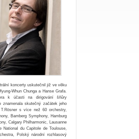
trální koncerty uskutečnil již
ve věku
Myung-Whun Chunga a Hanse Grafa.
era k účasti na dirigování šňůry
ho znamenala skutečný
začátek jeho
 T.Rösner s
více než
60 orchestry,
hony, Bamberg Symphony,
Hamburg
fony, Calgary Philharmonic, Lausanne
 National du Capitole de Toulouse,
chestra, Polský národní rozhlasový