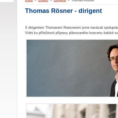
Úvod
>
Umělci
>
Dirigenti
>
Thomas Rösner
Thomas Rösner - dirigent
S dirigentem Thomasem Roesnerem jsme navázali spoluprác
Vídni ku příležitosti přípravy plánovaného koncertu italské so