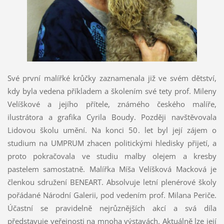
Své první malířké krůčky zaznamenala již ve svém dětství,
kdy byla vedena příkladem a školením své tety prof. Mileny
Velíškové a jejího přítele, známého českého malíře,
ilustrátora a grafika Cyrila Boudy. Později navštěvovala
Lidovou školu umění. Na konci 50. let byl její zájem o
studium na UMPRUM zhacen politickými hledisky přijetí, a
proto pokračovala ve studiu malby olejem a kresby
pastelem samostatně. Malířka Míša Velíšková Macková je
členkou sdružení BENEART. Absolvuje letní plenérové školy
pořádané Národní Galerii, pod vedením prof. Milana Periče.
Účastní se pravidelně nejrůznějších akcí a svá díla
představuje veřejnosti na mnoha výstavách. Aktuálně lze její