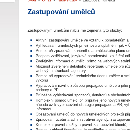
Úvod
>
O nás
>
Naše služby
>
Zastupování umělců
Zastupování umělců
Zastupovaným umělcům nabízíme zejména tyto služby:
Aktivní zastupování umělce ve vztahu k pořadatelům a
Vyhledávání uměleckých příležitostí a uplatnění jak v Č
Pomoc při zpracování kariérního a uměleckého plánu u
Podpora vzdělávání, jazykové poradenství, zajištění 
Zveřejnění informací o umělci přímo na webových stránk
Možnost zveřejnění detailního repertoáru umělce pro r
webových stránkách agentury
Pomoc při vypracování technického rideru umělce a s
výkonu
Vypracování návrhu způsobu propagace umělce a jeho pr
podpory a PR
Průběžné vyhledávání sponzorů, donátorů a obchodních
Komplexní pomoc umělci při přípravě jeho nových uměl
nápadu až k vypracování strategie propagace a PR, vyh
informací
Obsazování umělců do nových uměleckých projektů př
Zpracování účetní a administrativní agendy, zastupován
Komplexní právní služby a právní zastupování klientů, 
Pomoc v oblasti finančního, investičního a penzijního p