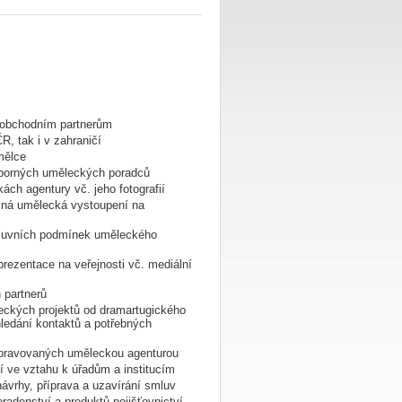
 obchodním partnerům
R, tak i v zahraničí
mělce
odborných uměleckých poradců
ách agentury vč. jeho fotografií
ůzná umělecká vystoupení na
mluvních podmínek uměleckého
ezentace na veřejnosti vč. mediální
 partnerů
eckých projektů od dramartugického
ledání kontaktů a potřebných
ipravovaných uměleckou agenturou
í ve vztahu k úřadům a institucím
návrhy, příprava a uzavírání smluv
oradenství a produktů pojišťovnictví