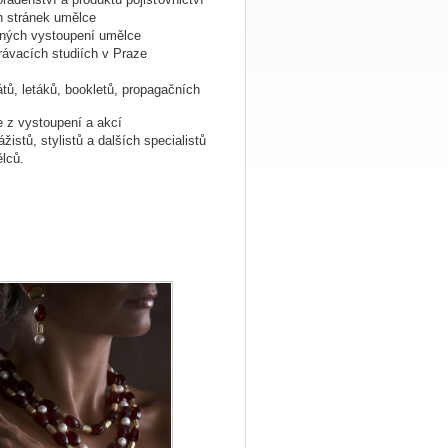
h stránek umělce
jiných vystoupení umělce
ávacích studiích v Praze
átů, letáků, bookletů, propagačních
 z vystoupení a akcí
žistů, stylistů a dalších specialistů
lců.