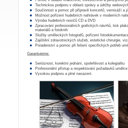
Technickou podporu v oblasti správy a údržby webovýc
Součinnost a pomoc při přípravě koncertů, vernisáží a 
Možnost pořízení hudebních nahrávek v moderních nahr
Výroba hudebních nosičů CD a DVD
Zpracování profesionálních grafických návrhů, tisk plak
materiálů a fotoknih
Služby uměleckých fotografů, pořízení fotodokumentace
Zajištění zdravotnických služeb, estetické chirurgie, vizá
Poradenství a pomoc při řešení specifických potřeb umě
Garantujeme:
Serióznost, korektní jednání, spolehlivost a kolegialitu
Profesionální přístup a respektování požadavků umělce
Vysokou podporu a plné nasazení.