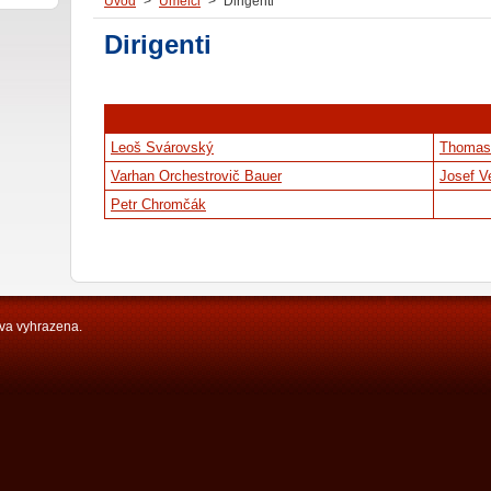
Úvod
>
Umělci
>
Dirigenti
Dirigenti
Leoš Svárovský
Thomas
Varhan Orchestrovič Bauer
Josef V
Petr Chromčák
a vyhrazena.