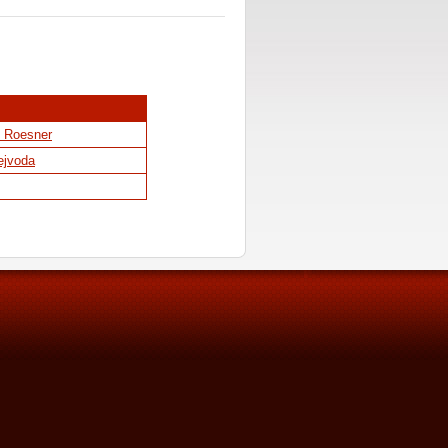
 Roesner
ejvoda