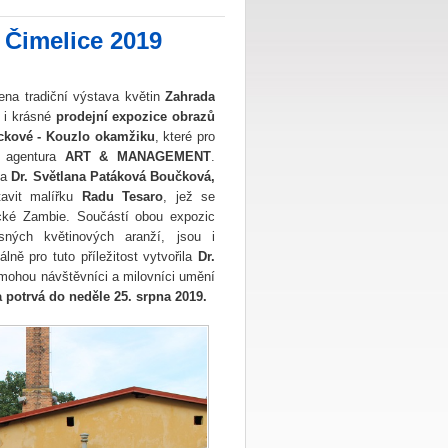
 Čimelice 2019
ena tradiční výstava květin
Zahrada
é i krásné
prodejní expozice obrazů
ackové - Kouzlo okamžiku
, které pro
á agentura
ART & MANAGEMENT
.
la
Dr. Světlana Patáková Boučková,
tavit malířku
Radu Tesaro
, jež se
ické Zambie. Součástí obou expozic
ných květinových aranží, jsou i
álně pro tuto příležitost vytvořila
Dr.
i mohou návštěvníci a milovníci umění
 potrvá do neděle 25. srpna 2019.