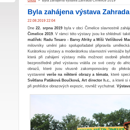
Úvod
>
Byla zahájena výstava Zahrada Čimelice 2019
Byla zahájena výstava Zahrada
22.08.2019 22:04
Dne
22. srpna 2019
byla v obci Čimelice slavnostně zaháj
Čimelice 2019
. V rámci této výstavy jsou ke shlédnutí tak
malířek: Radu Tesaro - Barvy Afriky a Míši Velíškové M
milovníky umění jako spolupořadatel připravila uměleck
Kurátorkou výstavy a moderátorkou slavnostní vernisáže by
která při zahájení výstavy měla možnost osobně předs
bezprostředně před výstavou vrátila ze své cesty do afr
obrazů, které jsou vkusně zakomponovány do překrás
vystavené
verše na některé obrazy a témata
, které speci
Světlana Patáková Boučková, Art director h.c.
, a které s
při prohlídce obrazových expozic, rovněž vychutnat.
Výstava