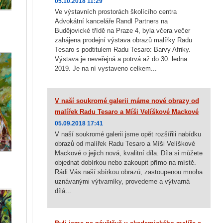
05.10.2018 11:29
Ve výstavních prostorách školícího centra
Advokátní kanceláře Randl Partners na
Budějovické třídě na Praze 4, byla včera večer
zahájena prodejní výstava obrazů malířky Radu
Tesaro s podtitulem Radu Tesaro: Barvy Afriky.
Výstava je neveřejná a potrvá až do 30. ledna
2019. Je na ní vystaveno celkem...
V naší soukromé galerii máme nové obrazy od
malířek Radu Tesaro a Míši Velíškové Mackové
05.09.2018 17:41
V naší soukromé galerii jsme opět rozšířili nabídku
obrazů od malířek Radu Tesaro a Míši Velíškové
Mackové o jejich nová, kvalitní díla. Díla si můžete
objednat dobírkou nebo zakoupit přímo na místě.
Rádi Vás naší sbírkou obrazů, zastoupenou mnoha
uznávanými výtvarníky, provedeme a výtvarná
dílá...