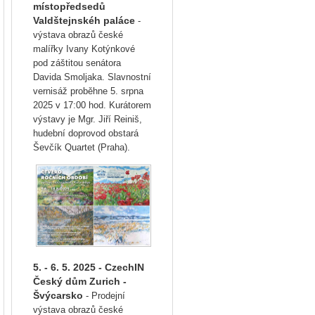
místopředsedů
Valdštejnskéh paláce
-
výstava obrazů české
malířky Ivany Kotýnkové
pod záštitou senátora
Davida Smoljaka. Slavnostní
vernisáž proběhne 5. srpna
2025 v 17:00 hod. Kurátorem
výstavy je Mgr. Jiří Reiniš,
hudební doprovod obstará
Ševčík Quartet (Praha).
5. - 6. 5. 2025 - CzechIN
Český dům Zurich -
Švýcarsko
- Prodejní
výstava obrazů české