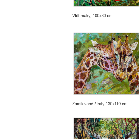
Vlčí máky, 100x80 cm
Zamilované žírafy 130x110 cm