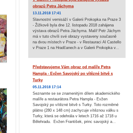
obrazů Petra Jáchyma
13.11.2018 17:41
Slavnostní vernisáží v Galerii Prokopka na Praze 3
- Žižkově byla dne 12. listopadu 2018 zahájena
výstava obrazů Petra Jáchyma. Malíř Petr Jáchym
má v tuto chvíli své obrazy vystaveny současně
na dvou místech v Praze - v Restauraci Al Castello
v Praze 1 na Hradčanech a v Galerii Prokopka v...
Představujeme Vám obraz od malíře Petra
Hampla - Evžen Savojský po vítězné bitvě s
Turky
05.11.2018 17:14
Seznamte se se znamenitým dílem akademického
malíře a restaurátora Petra Hampla - Evžen
Savojský po vítězné bitvě s Turky. Toto rozměrné
plátno (280 x 148 cm) zachycuje vítěznou válku s
Turky, která se odehrála v letech 1716 až 1718 u
Bělehradu. Evžen František, princ savojský a...