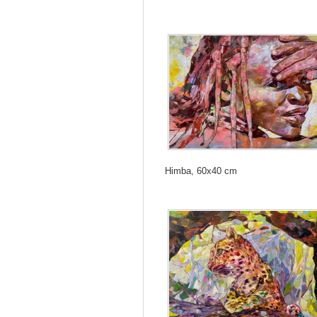
Himba, 60x40 cm
h
-