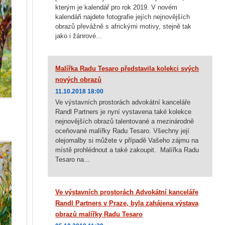
kterým je kalendář pro rok 2019. V novém
kalendáři najdete fotografie jejích nejnovějších
obrazů převážně s africkými motivy, stejně tak
jako i žánrové...
Malířka Radu Tesaro představila kolekci svých
nových obrazů
11.10.2018 18:00
Ve výstavních prostorách advokátní kanceláře
Randl Partners je nyní vystavena také kolekce
nejnovějších obrazů talentované a mezinárodně
oceňované malířky Radu Tesaro. Všechny její
olejomalby si můžete v případě Vašeho zájmu na
místě prohlédnout a také zakoupit. Malířka Radu
Tesaro na...
Ve výstavních prostorách Advokátní kanceláře
Randl Partners v Praze, byla zahájena výstava
obrazů malířky Radu Tesaro