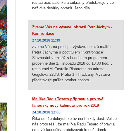
restaurace, salónku a cukrárny představuje více
než dvě desítky obrazů. Jeho díla...
Zveme Vás na výstavu obrazů Petr Jáchym -
Konfrontace
27.10.2018 11:39
Zveme Vás na prodejní výstavu obrazů malíře
Petra Jáchyma s podtitulem "Konfrontace".
Slavnostní vernisáž s hudebním programem
proběhne dne 1. listopadu 2018 od 18:00 hod. v
restauraci Al Castello Ristorante na adrese
Gogolova 228/8, Praha 1 - Hradčany. Výstava
představuje průřez tvorbou tohoto...
Malířka Radu Tesaro připravuje pro své
fanoušky nový kalendář pro rok 2019
24.10.2018 12:06
Říká se, že dobrých zpráv není nikdy dost. Velice
nás proto těší, že malířka Radu Tesaro připravila
pro své fanoušky a obdivovatele opět dárek,