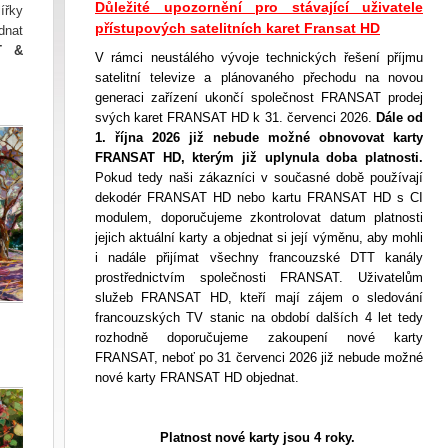
Důležité upozornění pro stávající uživatele
ířky
přístupových satelitních karet Fransat HD
dnat
T &
V rámci neustálého vývoje technických řešení příjmu
satelitní televize a plánovaného přechodu na novou
generaci zařízení ukončí společnost FRANSAT prodej
svých karet FRANSAT HD k 31. červenci 2026.
Dále od
1. října 2026 již nebude možné obnovovat karty
FRANSAT HD, kterým již uplynula doba platnosti.
Pokud tedy naši zákazníci v současné době používají
dekodér FRANSAT HD nebo kartu FRANSAT HD s CI
modulem, doporučujeme zkontrolovat datum platnosti
jejich aktuální karty a objednat si její výměnu, aby mohli
i nadále přijímat všechny francouzské DTT kanály
prostřednictvím společnosti FRANSAT. Uživatelům
služeb FRANSAT HD, kteří mají zájem o sledování
francouzských TV stanic na období dalších 4 let tedy
rozhodně doporučujeme zakoupení nové karty
FRANSAT, neboť po 31 červenci 2026 již nebude možné
nové karty FRANSAT HD objednat.
Platnost nové karty jsou 4 roky.