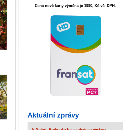
Cena nové karty výměna je 1990,-Kč vč. DPH.
Aktuální zprávy
V Galerii Prokopka byla zahájena výstava