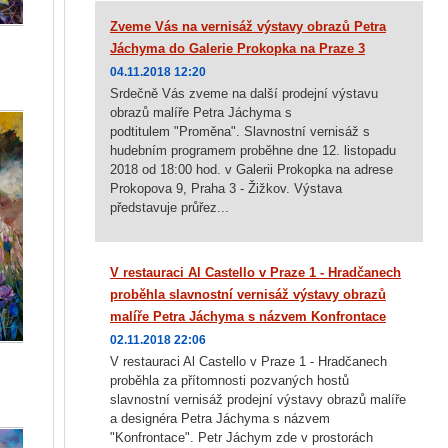
Zveme Vás na vernisáž výstavy obrazů Petra
Jáchyma do Galerie Prokopka na Praze 3
04.11.2018 12:20
Srdečně Vás zveme na další prodejní výstavu
obrazů malíře Petra Jáchyma s
podtitulem "Proměna". Slavnostní vernisáž s
hudebním programem proběhne dne 12. listopadu
2018 od 18:00 hod. v Galerii Prokopka na adrese
Prokopova 9, Praha 3 - Žižkov. Výstava
představuje průřez...
V restauraci Al Castello v Praze 1 - Hradčanech
proběhla slavnostní vernisáž výstavy obrazů
malíře Petra Jáchyma s názvem Konfrontace
02.11.2018 22:06
V restauraci Al Castello v Praze 1 - Hradčanech
proběhla za přítomnosti pozvaných hostů
slavnostní vernisáž prodejní výstavy obrazů malíře
a designéra Petra Jáchyma s názvem
"Konfrontace". Petr Jáchym zde v prostorách